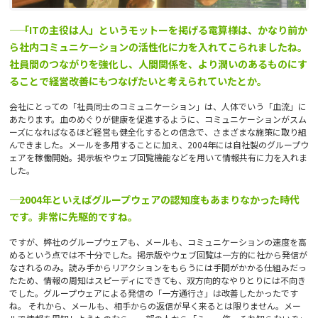
―― 「ITの主役は人」というモットーを掲げる電算様は、かなり前か
ら社内コミュニケーションの活性化に力を入れてこられましたね。
社員間のつながりを強化し、人間関係を、より潤いのあるものにす
ることで経営改善にもつなげたいと考えられていたとか。
会社にとっての「社員同士のコミュニケーション」は、人体でいう「血流」に
あたります。血のめぐりが健康を促進するように、コミュニケーションがスム
ーズになればなるほど経営も健全化するとの信念で、さまざまな施策に取り組
んできました。メールを多用することに加え、2004年には自社製のグループウ
ェアを稼働開始。掲示板やウェブ回覧機能などを用いて情報共有に力を入れま
した。
―― 2004年といえばグループウェアの認知度もあまりなかった時代
です。非常に先駆的ですね。
ですが、弊社のグループウェアも、メールも、コミュニケーションの速度を高
めるという点では不十分でした。掲示版やウェブ回覧は一方的に社から発信が
なされるのみ。読み手からリアクションをもらうには手間がかかる仕組みだっ
たため、情報の周知はスピーディにできても、双方向的なやりとりには不向き
でした。グループウェアによる発信の「一方通行さ」は改善したかったです
ね。 それから、メールも、相手からの返信が早く来るとは限りません。メー