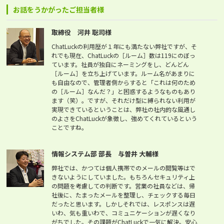
お話をうかがったご担当者様
取締役 河井 聡司様
ChatLuckの利用歴が１年にも満たない弊社ですが、そ
れでも現在、ChatLuckの［ルーム］数は119にのぼっ
ています。社員が独自にネーミングをし、どんどん
［ルーム］を立ち上げています。ルーム名があまりに
も自由なので、管理者側からすると「これは何のため
の［ルーム］なんだ？」と困惑するようなものもあり
ます（笑）。ですが、それだけ型に縛られない利用が
実現できているということは、弊社の社内的な風通し
のよさをChatLuckが象徴し、強めてくれているという
ことですね。
情報システム部 部長 与曽井 大輔様
弊社では、かつては個人携帯でのメールの閲覧等はで
きないようにしていました。もちろんセキュリティ上
の問題を考慮しての判断です。営業の社員などは、帰
社後に、たまったメールを整理し、チェックする毎日
だったと思います。しかしそれでは、レスポンスは遅
いわ、気も重いわで、コミュニケーションが遅くなり
がちでした。その課題がChatLuckで一気に解決。安心