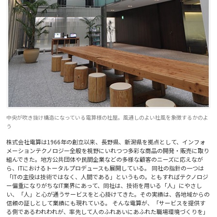
中央が吹き抜け構造になっている電算様の社屋。風通しのよい社風を象徴するかのよ
う
株式会社電算は1966年の創立以来、長野県、新潟県を拠点として、インフォ
メーションテクノロジー全般を視野にいれつつ多彩な商品の開発・販売に取り
組んできた。地方公共団体や民間企業などの多様な顧客のニーズに応えなが
ら、ITにおけるトータルプロデュースも展開している。 同社の指針の一つは
「ITの主役は技術ではなく、人間である」というもの。ともすればテクノロジ
ー偏重になりがちなIT業界にあって、同社は、技術を用いる「人」にやさし
い、「人」と心が通うサービスをと心掛けてきた。その実績は、各地域からの
信頼の証しとして業績にも現れている。 そんな電算が、「サービスを提供す
る側であるわれわれが、率先して人のふれあいにあふれた職場環境づくりを」