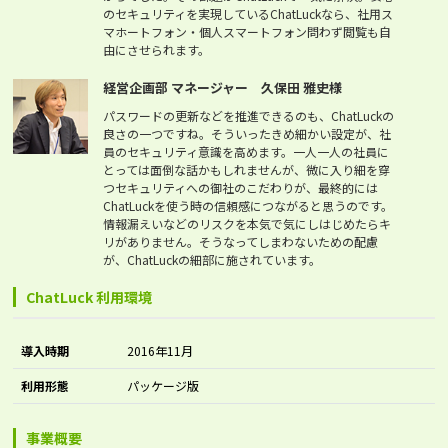
のセキュリティを実現しているChatLuckなら、社用ス
マホートフォン・個人スマートフォン問わず閲覧も自
由にさせられます。
経営企画部 マネージャー 久保田 雅史様
パスワードの更新などを推進できるのも、ChatLuckの
良さの一つですね。そういったきめ細かい設定が、社
員のセキュリティ意識を高めます。一人一人の社員に
とっては面倒な話かもしれませんが、微に入り細を穿
つセキュリティへの御社のこだわりが、最終的には
ChatLuckを使う時の信頼感につながると思うのです。
情報漏えいなどのリスクを本気で気にしはじめたらキ
リがありません。そうなってしまわないための配慮
が、ChatLuckの細部に施されています。
ChatLuck 利用環境
導入時期
2016年11月
利用形態
パッケージ版
事業概要