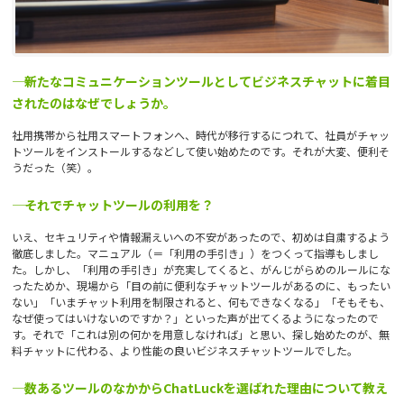
―― 新たなコミュニケーションツールとしてビジネスチャットに着目
されたのはなぜでしょうか。
社用携帯から社用スマートフォンへ、時代が移行するにつれて、社員がチャッ
トツールをインストールするなどして使い始めたのです。それが大変、便利そ
うだった（笑）。
―― それでチャットツールの利用を？
いえ、セキュリティや情報漏えいへの不安があったので、初めは自粛するよう
徹底しました。マニュアル（＝「利用の手引き」）をつくって指導もしまし
た。しかし、「利用の手引き」が充実してくると、がんじがらめのルールにな
ったためか、現場から「目の前に便利なチャットツールがあるのに、もったい
ない」「いまチャット利用を制限されると、何もできなくなる」「そもそも、
なぜ使ってはいけないのですか？」といった声が出てくるようになったので
す。それで「これは別の何かを用意しなければ」と思い、探し始めたのが、無
料チャットに代わる、より性能の良いビジネスチャットツールでした。
―― 数あるツールのなかからChatLuckを選ばれた理由について教え