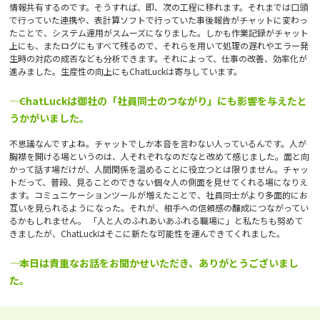
情報共有するのです。そうすれば、即、次の工程に移れます。それまでは口頭
で行っていた連携や、表計算ソフトで行っていた事後報告がチャットに変わっ
たことで、システム運用がスムーズになりました。しかも作業記録がチャット
上にも、またログにもすべて残るので、それらを用いて処理の遅れやエラー発
生時の対応の成否なども分析できます。それによって、仕事の改善、効率化が
進みました。生産性の向上にもChatLuckは寄与しています。
―― ChatLuckは御社の「社員同士のつながり」にも影響を与えたと
うかがいました。
不思議なんですよね。チャットでしか本音を言わない人っているんです。人が
胸襟を開ける場というのは、人それぞれなのだなと改めて感じました。面と向
かって話す場だけが、人間関係を温めることに役立つとは限りません。チャッ
トだって、普段、見ることのできない個々人の側面を見せてくれる場になりえ
ます。コミュニケーションツールが増えたことで、社員同士がより多面的にお
互いを見られるようになった。それが、相手への信頼感の醸成につながってい
るかもしれません。 「人と人のふれあいあふれる職場に」と私たちも努めて
きましたが、ChatLuckはそこに新たな可能性を運んできてくれました。
―― 本日は貴重なお話をお聞かせいただき、ありがとうございまし
た。