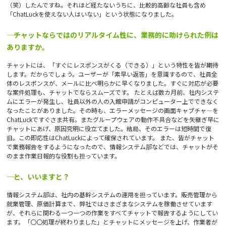
（笑）したんですね。それほど経たないうちに、比較的高齢な社員も含め
「ChatLuckを使えない人はいない」という状態になりました。
―― チャットならではのリアルタイム性に、業務的に助けられた例は
ありますか。
チャットには、「すぐにレスポンスがくる（できる）」という特性を皆が期待
します。だからでしょう。ユーザーが「素早い返答」を意識するので、社員全
体のレスポンスが、メールに比べ明らかに早くなりました。すぐに対応が必要
な案件処理も、チャットでならスムーズです。 たとえば数カ月前、社内システ
ムにエラーが発生し、社員以外の人の入館申請がコンピューター上でできなく
なったことがありました。その時も、エラーメッセージの画面キャプチャ―を
ChatLuckですぐさま共有。またグループウェアの動作不具合などを矢継ぎ早に
チャットにあげ、原因究明に役立てました。結局、そのエラーは短時間で復
旧。この即応性はChatLuckによって確保されています。 また、皆がチャット
で業務報告をするようになったので、情報システム部などでは、チャットがそ
のまま作業日報的な役割も担っています。
―― と、いいますと？
情報システム部は、社内の基幹システムの運用を担っています。販売管理から
就業管理、原価計算まで、弊社ではさまざまなシステムを稼働させています
が、それらに関わる一つ一つの作業をすべてチャットで報告するようにしてい
ます。「〇〇処理が終わりました」とチャットにメッセージを上げ、作業者が