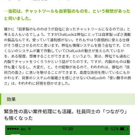
―― 当初は、チャットツールも自家製のものを、という発想があった
と伺いました。
確かに「自家製のもののほうが自社に合ったチャットツールになるのでは」と
考える人もいるでしょう。ですがChatLuckは弊社にとっては自家製っぽさ満載
の製品なんです。使っていて違和感がない。それもやはり直感的に使える仕様
がそう感じさせるのだと思います。弊社も情報システムを扱う会社です。どの
くらいのシステムが裏で作動していてChatLuckの動きが支えられているか
を、ある程度、想像することができます。というより、実は、弊社でも過去に
内製でチャットをつくろうかという話がでたのです。ですが、内製のものは動
作も重くなるし、大変だ、と。その経験があるので、われわれは、御社の「技
術力の高さ」に思いを馳せることができます。高度な技術を用いているにもか
かわらず、背景のシステムの複雑さを感じさせないChatLuckの「使い勝手の良
さ」は、われわれに好感を抱かせました。
効果
緊急性の高い案件処理にも活躍。社員同士の「つながり」
も強くなった