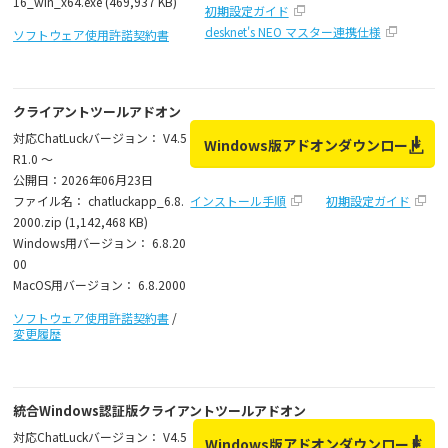
16_win_x64.exe (469,937 KB)
初期設定ガイド
desknet's NEO マスター連携仕様
ソフトウェア使用許諾契約書
クライアントツールアドオン
対応ChatLuckバージョン： V4.5
Windows版アドオンダウンロード
R1.0 ～
公開日：2026年06月23日
ファイル名： chatluckapp_6.8.
インストール手順
初期設定ガイド
2000.zip (1,142,468 KB)
Windows用バージョン： 6.8.20
00
MacOS用バージョン： 6.8.2000
ソフトウェア使用許諾契約書
/
変更履歴
統合Windows認証版クライアントツールアドオン
対応ChatLuckバージョン： V4.5
Windows版アドオンダウンロード