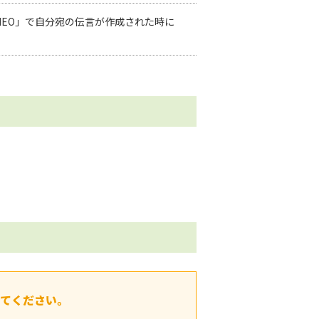
net's NEO」で自分宛の伝言が作成された時に
。
てください。