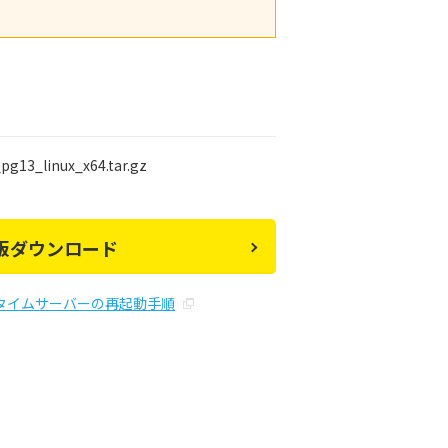
13_linux_x64.tar.gz
ux版ダウンロード
タイムサーバーの再起動手順