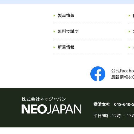
製品情報
無料で試す
新着情報
公式Face
最新情報をG
横浜本社
045-640-
平日
9時
-
12時
／
13