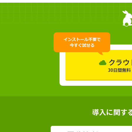
クラウ
30日間無
導入に関す