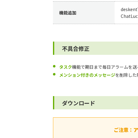
deske
機能追加
ChatLu
不具合修正
タスク
機能で期日まで毎日アラームを送
メンション付きのメッセージ
を削除した
ダウンロード
ご注意：