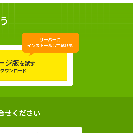
う
ージ版
を試す
料ダウンロード
合せください