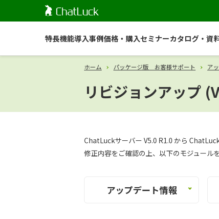
特長
機能
導入事例
価格・購入
セミナー
カタログ・資
ホーム
パッケージ版 お客様サポート
アッ
リビジョンアップ (V5.0
ChatLuckサーバー V5.0 R1.0 から Cha
修正内容をご確認の上、以下のモジュール
アップデート情報