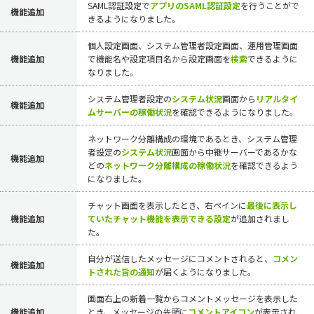
SAML認証設定で
アプリのSAML認証設定
を行うことがで
機能追加
きるようになりました。
個人設定画面、システム管理者設定画面、運用管理画面
機能追加
で機能名や設定項目名から設定画面を
検索
できるように
なりました。
システム管理者設定の
システム状況
画面から
リアルタイ
機能追加
ムサーバーの稼働状況
を確認できるようになりました。
ネットワーク分離構成の環境であるとき、システム管理
者設定の
システム状況
画面から中継サーバーであるかな
機能追加
どの
ネットワーク分離構成の稼働状況
を確認できるよう
になりました。
チャット画面を表示したとき、右ペインに
最後に表示し
機能追加
ていたチャット機能を表示できる設定
が追加されまし
た。
自分が送信したメッセージにコメントされると、
コメン
機能追加
トされた旨の通知
が届くようになりました。
画面右上の新着一覧からコメントメッセージを表示した
機能追加
とき、メッセージの先頭に
コメントアイコン
が表示され