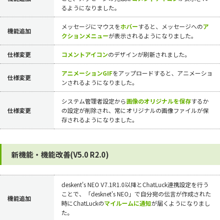
るようになりました。
メッセージにマウスを
ホバー
すると、メッセージへの
ア
機能追加
クションメニュー
が表示されるようになりました。
仕様変更
コメントアイコン
のデザインが刷新されました。
アニメーションGIF
をアップロードすると、アニメーショ
仕様変更
ンされるようになりました。
システム管理者設定から
画像のオリジナルを保存
するか
仕様変更
の設定が削除され、常にオリジナルの画像ファイルが保
存されるようになりました。
新機能・機能改善(V5.0 R2.0)
deskent's NEO V7.1R1.0以降とChatLuck連携設定を行う
ことで、「desknet's NEO」で自分宛の伝言が作成された
機能追加
時にChatLuckの
マイルームに通知
が届くようになりまし
た。