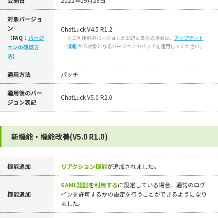
公開日
2022年09月28日
対象バージョ
ン
ChatLuck V4.5 R1.2
（FAQ：
バージ
※ご利用中のバージョンが上記と異なる場合は、
アップデート
情報
から対象となるバージョンのパッチを適用してください。
ョンの確認方
法
）
適用方法
パッチ
適用後のバー
ChatLuck V5.0 R2.0
ジョン表記
新機能・機能改善(V5.0 R1.0)
機能追加
リアクション機能
が追加されました。
SAML認証
を
利用する
に設定している場合、通常のログ
機能追加
インを許可するかの設定を行うことができるようになり
ました。