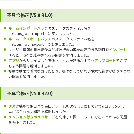
不具合修正(V5.0 R1.0)
ルームインポートバッチ
のステータスファイル名を
「status_roomimport」に変更しました。
ルームエクスポートバッチ
のステータスファイル名を
「status_roomexport」に変更しました。
ユーザー情報の自己紹介など複数行の内容を設定できる項目を
インポート
すると、改行が維持されない問題を解消しました。
アプリ
からリサイズした画像ファイルが制限以上でも
アップロード
できて
しまう問題を解消しました。
複数の端末で着信を受けたとき、操作をしていない端末で着信が鳴りやまな
い問題を解消しました。
不具合修正(V5.0 R2.0)
タスク
機能で期日まで毎日アラームを送るようにしていても1度しかアラー
ムが送られない問題を解消しました。
メンション付きのメッセージ
を削除した際にエラーになることがある問題
を修正しました。